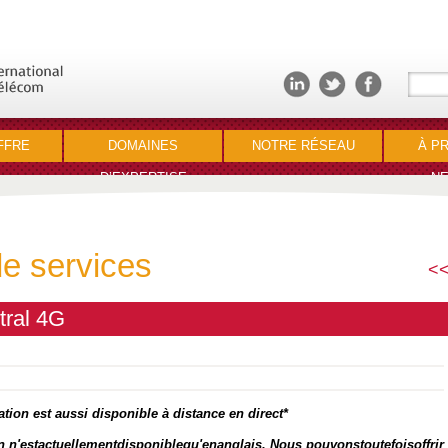
FFRE
DOMAINES
NOTRE RÉSEAU
À P
D’EXPERTISE
NE
de services
<<
ral 4G
ation est aussi disponible à distance en direct*
ion n'estactuellementdisponiblequ'enanglais. Nous pouvonstoutefoisoffrir