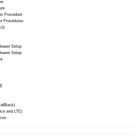
re
ure
on Procedure
t Procedures
AU)
earer Setup
Bearer Setup
te
TE
allBack)
ice and LTE)
ices