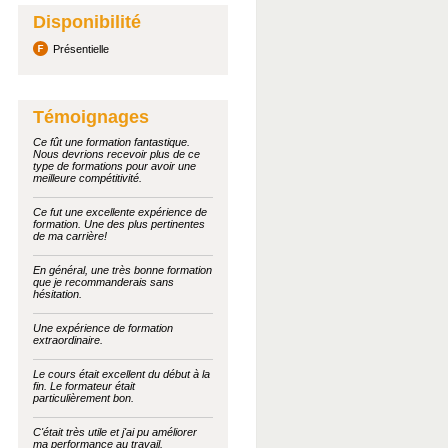
Disponibilité
Présentielle
Témoignages
Ce fût une formation fantastique.
Nous devrions recevoir plus de ce
type de formations pour avoir une
meilleure compétitivité.
Ce fut une excellente expérience de
formation. Une des plus pertinentes
de ma carrière!
En général, une très bonne formation
que je recommanderais sans
hésitation.
Une expérience de formation
extraordinaire.
Le cours était excellent du début à la
fin. Le formateur était
particulièrement bon.
C'était très utile et j'ai pu améliorer
ma performance au travail.