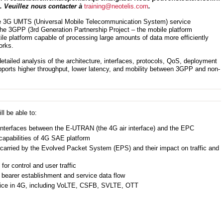
. Veuillez nous contacter à
training@neotelis.com
.
the 3G UMTS (Universal Mobile Telecommunication System) service
the 3GPP (3rd Generation Partnership Project – the mobile platform
le platform capable of processing large amounts of data more efficiently
orks.
etailed analysis of the architecture, interfaces, protocols, QoS, deployment
ports higher throughput, lower latency, and mobility between 3GPP and non-
ll be able to:
 interfaces between the E-UTRAN (the 4G air interface) and the EPC
capabilities of 4G SAE platform
 carried by the Evolved Packet System (EPS) and their impact on traffic and
for control and user traffic
 bearer establishment and service data flow
voice in 4G, including VoLTE, CSFB, SVLTE, OTT