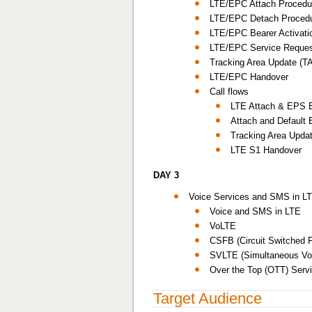
LTE/EPC Attach Procedu
LTE/EPC Detach Proced
LTE/EPC Bearer Activati
LTE/EPC Service Reques
Tracking Area Update (T
LTE/EPC Handover
Call flows
LTE Attach & EPS B
Attach and Default 
Tracking Area Upda
LTE S1 Handover
DAY 3
Voice Services and SMS in L
Voice and SMS in LTE
VoLTE
CSFB (Circuit Switched F
SVLTE (Simultaneous Vo
Over the Top (OTT) Serv
Target Audience