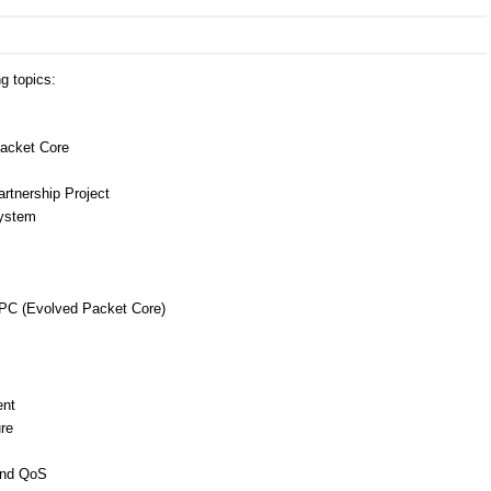
g topics:
Packet Core
rtnership Project
ystem
 EPC (Evolved Packet Core)
ent
re
and QoS