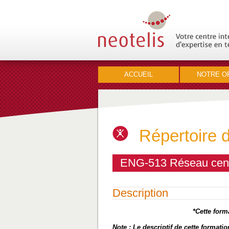
ACCUEIL
NOTRE O
Répertoire 
ENG-513 Réseau cent
Description
*Cette form
Note : Le descriptif de cette format