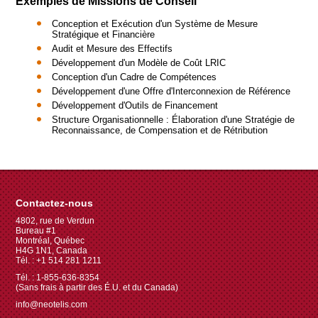
Exemples de Missions de Conseil
Conception et Exécution d'un Système de Mesure
Stratégique et Financière
Audit et Mesure des Effectifs
Développement d'un Modèle de Coût LRIC
Conception d'un Cadre de Compétences
Développement d'une Offre d'Interconnexion de Référence
Développement d'Outils de Financement
Structure Organisationnelle : Élaboration d'une Stratégie de
Reconnaissance, de Compensation et de Rétribution
Contactez-nous
4802, rue de Verdun
Bureau #1
Montréal, Québec
H4G 1N1, Canada
Tél. : +1 514 281 1211
Tél. : 1-855-636-8354
(Sans frais à partir des É.U. et du Canada)
info@neotelis.com