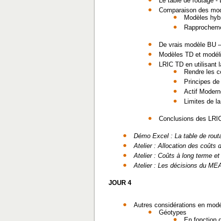
Le table de routage -
Comparaison des mo
Modèles hyb
Rapprocheme
De vrais modèle BU –
Modèles TD et modélis
LRIC TD en utilisant 
Rendre les c
Principes de
Actif Modern
Limites de l
Conclusions des LRI
Démo Excel : La table de rout
Atelier : Allocation des coûts
Atelier : Coûts à long terme et
Atelier : Les décisions du MEA
JOUR 4
Autres considérations en modé
Géotypes
En fonction d