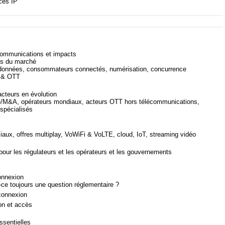
ces IP
communications et impacts
es du marché
données, consommateurs connectés, numérisation, concurrence
e & OTT
cteurs en évolution
/M&A, opérateurs mondiaux, acteurs OTT hors télécommunications,
 spécialisés
aux, offres multiplay, VoWiFi & VoLTE, cloud, IoT, streaming vidéo
 pour les régulateurs et les opérateurs et les gouvernements
connexion
-ce toujours une question réglementaire ?
rconnexion
on et accès
ssentielles