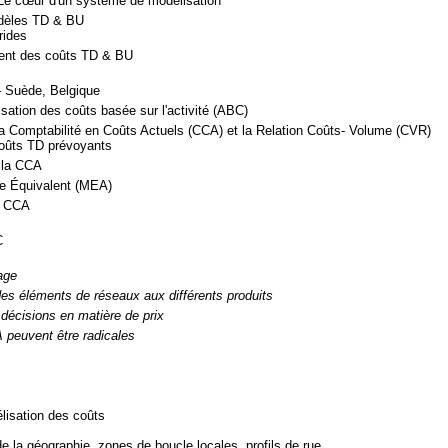
 Le cœur d'un système de modélisation
dèles TD & BU
rides
nt des coûts TD & BU
 Suède, Belgique
ation des coûts basée sur l'activité (ABC)
la Comptabilité en Coûts Actuels (CCA) et la Relation Coûts- Volume (CVR)
oûts TD prévoyants
 la CCA
e Équivalent (MEA)
a CCA
C
age
 des éléments de réseaux aux différents produits
 décisions en matière de prix
 peuvent être radicales
lisation des coûts
e la géographie, zones de boucle locales, profils de rue