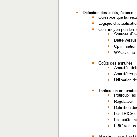
Définition des coûts, économi
Qu'est-ce que la réex
Logique d'actualisatio
Coût moyen pondéré 
Sources d'in
Dette versus
Optimisatio
WACC établi 
Coûts des annuités
Annuités déf
Annuité en p
Utilisation d
Tarification en fonct
Pourquoi les 
Régulateur – 
Définition d
Les LRIC+ et
Les coûts in
LRIC versus
Modélisation « Top D