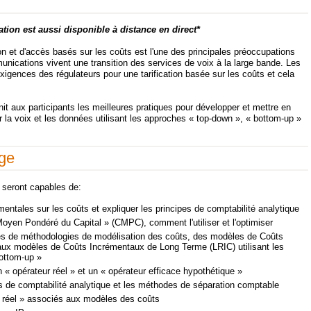
ation est aussi disponible à distance en direct*
on et d'accès basés sur les coûts est l'une des principales préoccupations
unications vivent une transition des services de voix à la large bande. Les
xigences des régulateurs pour une tarification basée sur les coûts et cela
nit aux participants les meilleures pratiques pour développer et mettre en
a voix et les données utilisant les approches « top-down », « bottom-up »
age
ts seront capables de:
entales sur les coûts et expliquer les principes de comptabilité analytique
Moyen Pondéré du Capital » (CMPC), comment l'utiliser et l'optimiser
pes de méthodologies de modélisation des coûts, des modèles de Coûts
aux modèles de Coûts Incrémentaux de Long Terme (LRIC) utilisant les
ottom-up »
n « opérateur réel » et un « opérateur efficace hypothétique »
es de comptabilité analytique et les méthodes de séparation comptable
 réel » associés aux modèles des coûts