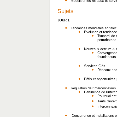
Modéliser les réseaux et servi
Sujets
JOUR 1
Tendances mondiales en télé
Évolution et tendanc
Tsunami de 
perturbatric
Nouveaux acteurs & a
Convergence
fournisseurs
Services Clés
Réseaux soci
Défis et opportunités
Régulation de l'interconnexion
Pertinence de l'inter
Pourquoi est
Tarifs d'inte
Interconnexi
·Concurrence et installations e