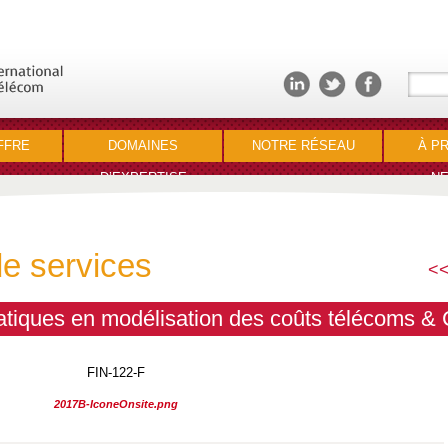
FFRE
DOMAINES
NOTRE RÉSEAU
À P
D’EXPERTISE
NE
de services
<<
atiques en modélisation des coûts télécoms & 