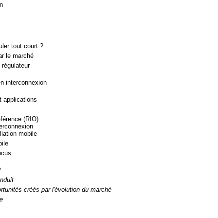
n
ler tout court ?
ar le marché
 régulateur
en interconnexion
 applications
éférence (RIO)
terconnexion
iliation mobile
bile
ocus
?
nduit
ortunités créés par l'évolution du marché
re