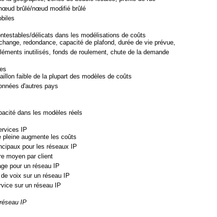
/nœud brûlé/nœud modifié brûlé
biles
ntestables/délicats dans les modélisations de coûts
change, redondance, capacité de plafond, durée de vie prévue,
éléments inutilisés, fonds de roulement, chute de la demande
ces
illon faible de la plupart des modèles de coûts
données d'autres pays
pacité dans les modèles réels
ervices IP
de pleine augmente les coûts
ncipaux pour les réseaux IP
ire moyen par client
tage pour un réseau IP
 de voix sur un réseau IP
rvice sur un réseau IP
 réseau IP