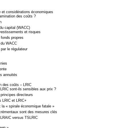
e et considérations économiques
amination des coûts ?
n
du capital (WACC)
vestissements et risques
 fonds propres
n du WACC
par le régulateur
inies
ente
es annuités
ion des coûts – LRIC
LRIC sont-ils sensibles aux prix ?
principes directeurs
es LRIC et LRIC+
 la « spirale économique fatale »
crémentaux sont des mesures clés
 LRAIC versus TSLRIC
own »